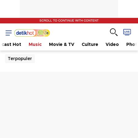
SCROLL TO CONTINUE WITH CONTENT
dcast Hot
Music
Movie & TV
Culture
Video
Phot
Terpopuler