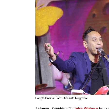
Pongki Barata. Foto: Rifkianto Nugroho
Jakarta
Joko Widodo