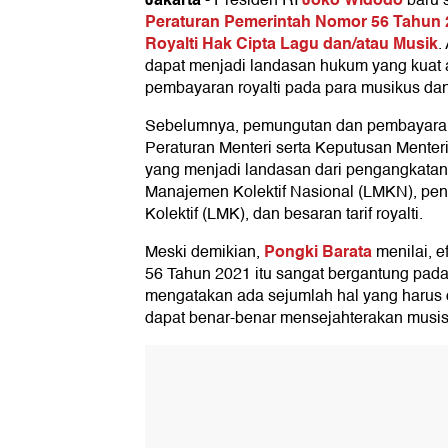
-
Presiden RI
baru 
Peraturan Pemerintah Nomor 56 Tahun 
Royalti Hak Cipta Lagu dan/atau Musik
.
dapat menjadi landasan hukum yang kuat 
pembayaran royalti pada para musikus dan
Sebelumnya, pemungutan dan pembayaran r
Peraturan Menteri serta Keputusan Menter
yang menjadi landasan dari pengangkata
Manajemen Kolektif Nasional (LMKN), pe
Kolektif (LMK), dan besaran tarif royalti.
Pongki Barata
Meski demikian,
menilai, e
56 Tahun 2021 itu sangat bergantung pad
mengatakan ada sejumlah hal yang harus di
dapat benar-benar mensejahterakan musis