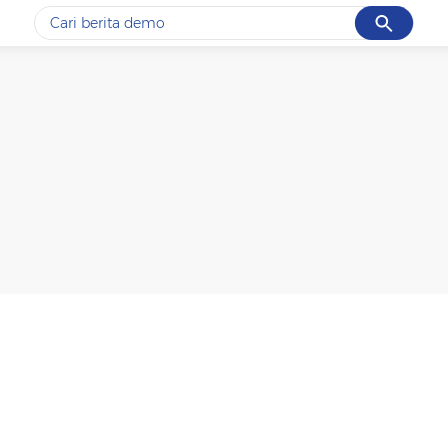
Cancel
Yang sedang ramai dicari
#1
gempa hari ini
#2
gempa
#3
prabowo
#4
iran
#5
demo
Promoted
Terakhir yang dicari
Loading...