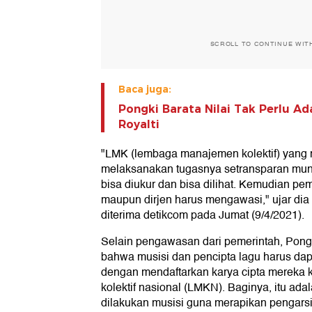
SCROLL TO CONTINUE WIT
Baca juga:
Pongki Barata Nilai Tak Perlu Ad
Royalti
"LMK (lembaga manajemen kolektif) yang 
melaksanakan tugasnya setransparan mun
bisa diukur dan bisa dilihat. Kemudian pem
maupun dirjen harus mengawasi," ujar di
diterima detikcom pada Jumat (9/4/2021).
Selain pengawasan dari pemerintah, Pong
bahwa musisi dan pencipta lagu harus dap
dengan mendaftarkan karya cipta mereka
kolektif nasional (LMKN). Baginya, itu ad
dilakukan musisi guna merapikan pengars