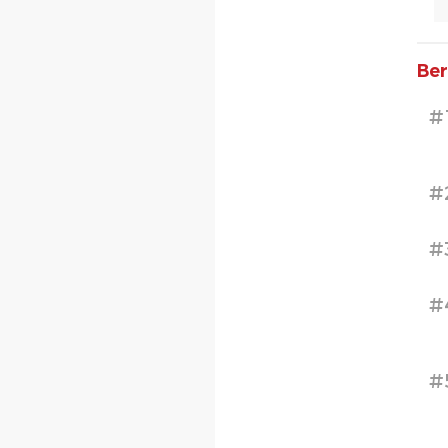
Ber
#
#
#
#
#