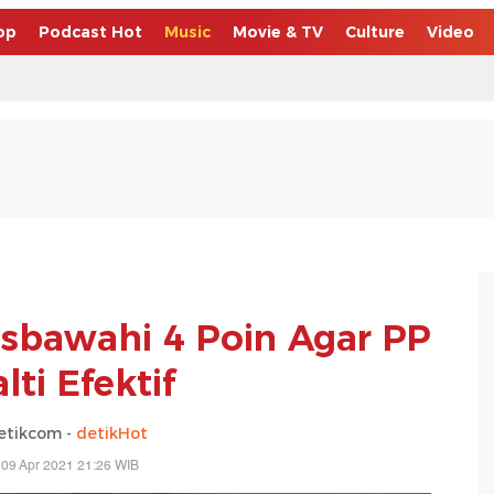
op
Podcast Hot
Music
Movie & TV
Culture
Video
isbawahi 4 Poin Agar PP
lti Efektif
etikcom -
detikHot
 09 Apr 2021 21:26 WIB