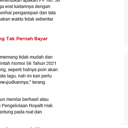
enentukan apakah PP No. 56
ga erat kaitannya dengan
erihal pengarsipan dan tata
akan waktu tidak sebentar.
ng Tak Pernah Bayar
r memang tidak mudah dan
erintah Nomor 56 Tahun 2021
ng, seperti halnya poin akan
ta lagu, nah ini kan perlu
ewujudkannya," terang
un menilai berhasil atau
 Pengelolaan Royalti Hak
antung pada niat dan