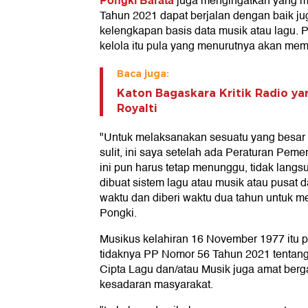
Pongki Barata
juga mengingatkan yang m
Tahun 2021 dapat berjalan dengan baik ju
kelengkapan basis data musik atau lagu. P
kelola itu pula yang menurutnya akan mem
Baca juga:
Katon Bagaskara Kritik Radio ya
Royalti
"Untuk melaksanakan sesuatu yang besa
sulit, ini saya setelah ada Peraturan Pem
ini pun harus tetap menunggu, tidak langsu
dibuat sistem lagu atau musik atau pusat da
waktu dan diberi waktu dua tahun untuk m
Pongki.
Musikus kelahiran 16 November 1977 itu p
tidaknya PP Nomor 56 Tahun 2021 tentang
Cipta Lagu dan/atau Musik juga amat berg
kesadaran masyarakat.