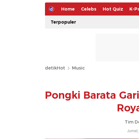
Home
Celebs
Hot Quiz
K-P
Terpopuler
detikHot
Music
Pongki Barata Gar
Roya
Tim D
Jumat,