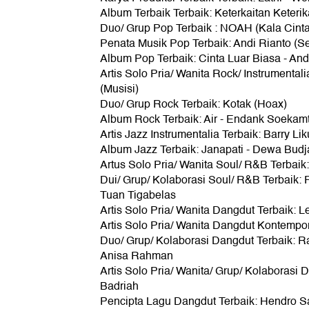
Album Terbaik Terbaik: Keterkaitan Keter
Duo/ Grup Pop Terbaik : NOAH (Kala Cin
Penata Musik Pop Terbaik: Andi Rianto (Se
Album Pop Terbaik: Cinta Luar Biasa - A
Artis Solo Pria/ Wanita Rock/ Instrumenta
(Musisi)
Duo/ Grup Rock Terbaik: Kotak (Hoax)
Album Rock Terbaik: Air - Endank Soekamt
Artis Jazz Instrumentalia Terbaik: Barry L
Album Jazz Terbaik: Janapati - Dewa Budja
Artus Solo Pria/ Wanita Soul/ R&B Terbaik
Dui/ Grup/ Kolaborasi Soul/ R&B Terbaik: F
Tuan Tigabelas
Artis Solo Pria/ Wanita Dangdut Terbaik: Les
Artis Solo Pria/ Wanita Dangdut Kontempor
Duo/ Grup/ Kolaborasi Dangdut Terbaik: 
Anisa Rahman
Artis Solo Pria/ Wanita/ Grup/ Kolaborasi Da
Badriah
Pencipta Lagu Dangdut Terbaik: Hendro Sa