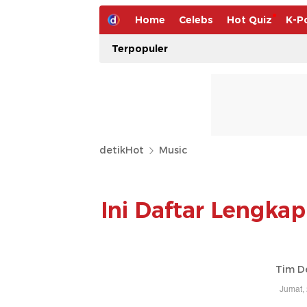
Home
Celebs
Hot Quiz
K-P
Terpopuler
detikHot
Music
Ini Daftar Lengk
Tim D
Jumat,