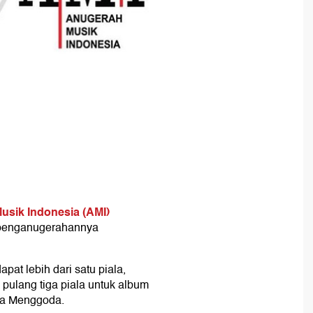
usik Indonesia (AMI)
m penganugerahannya
at lebih dari satu piala,
ulang tiga piala untuk album
nta Menggoda.