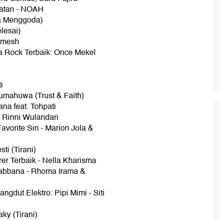
ikatan - NOAH
ta Menggoda)
lesai)
ndmesh
lia Rock Terbaik: Once Mekel
i
ikumahuwa (Trust & Faith)
na feat. Tohpati
: Rinni Wulandari
avorite Sin - Marion Jola &
ti (Tirani)
er Terbaik - Nella Kharisma
Rabbana - Rhoma Irama &
ngdut Elektro: Pipi Mimi - Siti
ky (Tirani)