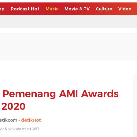
op
Podcast Hot
Music
Movie & TV
Culture
Video
ap Pemenang AMI Awards
2020
etikcom -
detikHot
 27 Nov 2020 01:31 WIB