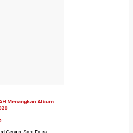
NOAH Menangkan Album
020
0
:
ird Genius, Sara Fajira