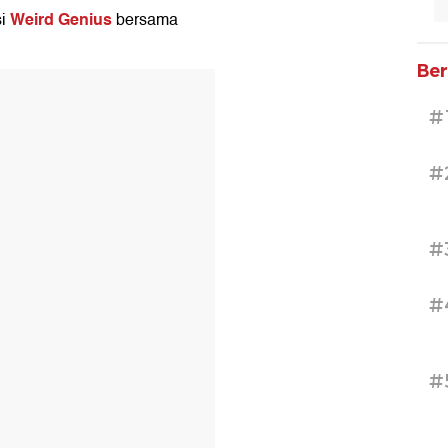
Weird Genius
si
bersama
Ber
#
#
#
#
#