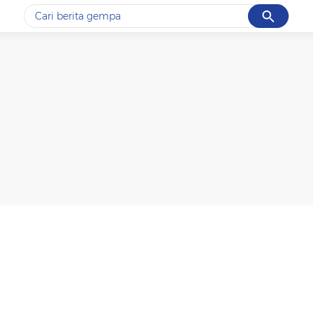
Cancel
Yang sedang ramai dicari
#1
gempa hari ini
#2
demo
#3
gempa
#4
iran
#5
prabowo
Promoted
Terakhir yang dicari
Loading...