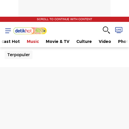
SCROLL TO CONTINUE WITH CONTENT
dcast Hot
Music
Movie & TV
Culture
Video
Phot
Terpopuler