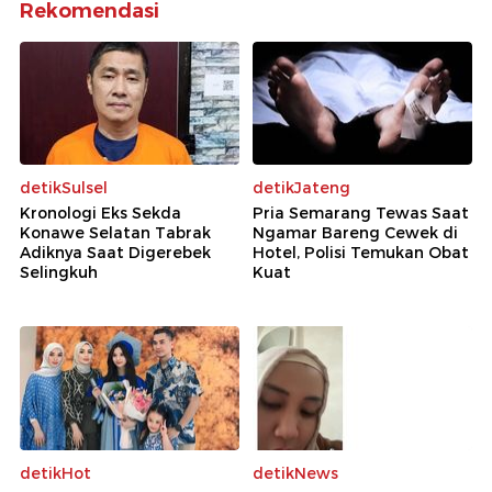
Rekomendasi
detikSulsel
detikJateng
Kronologi Eks Sekda
Pria Semarang Tewas Saat
Konawe Selatan Tabrak
Ngamar Bareng Cewek di
Adiknya Saat Digerebek
Hotel, Polisi Temukan Obat
Selingkuh
Kuat
detikHot
detikNews