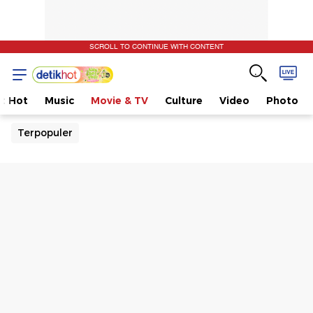
SCROLL TO CONTINUE WITH CONTENT
t Hot
Music
Movie & TV
Culture
Video
Photo
Terpopuler