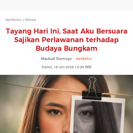
detikHot
Movie
Tayang Hari Ini, Saat Aku Bersuara
Sajikan Perlawanan terhadap
Budaya Bungkam
Mauludi Rismoyo -
detikHot
Kamis, 18 Jun 2026 13:38 WIB