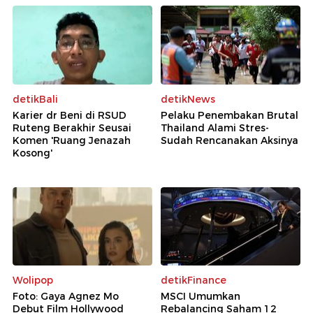
detikBali
detikNews
Karier dr Beni di RSUD
Pelaku Penembakan Brutal
Ruteng Berakhir Seusai
Thailand Alami Stres-
Komen 'Ruang Jenazah
Sudah Rencanakan Aksinya
Kosong'
Wolipop
detikFinance
Foto: Gaya Agnez Mo
MSCI Umumkan
Debut Film Hollywood
Rebalancing Saham 12