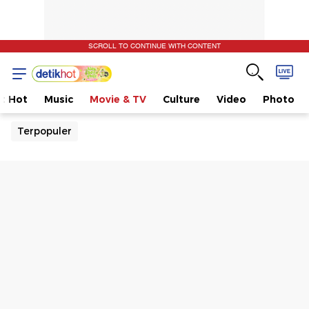
SCROLL TO CONTINUE WITH CONTENT
t Hot
Music
Movie & TV
Culture
Video
Photo
Terpopuler