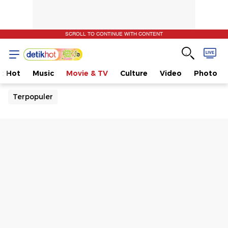
SCROLL TO CONTINUE WITH CONTENT
t Hot
Music
Movie & TV
Culture
Video
Photo
Terpopuler