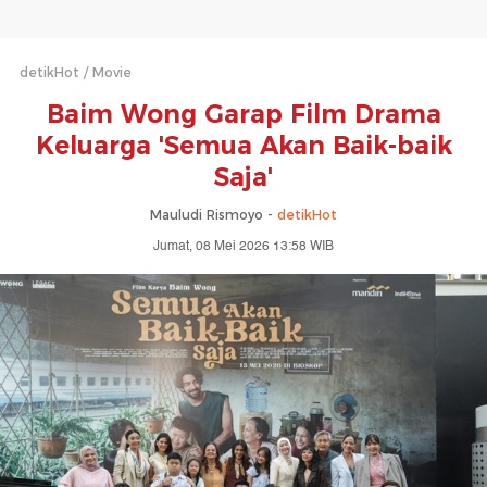
detikHot
Movie
Baim Wong Garap Film Drama
Keluarga 'Semua Akan Baik-baik
Saja'
Mauludi Rismoyo -
detikHot
Jumat, 08 Mei 2026 13:58 WIB