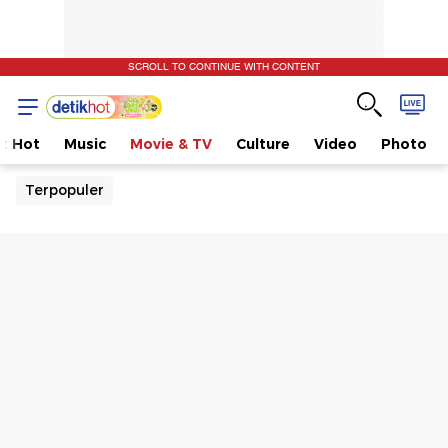
SCROLL TO CONTINUE WITH CONTENT
t Hot
Music
Movie & TV
Culture
Video
Photo
Terpopuler