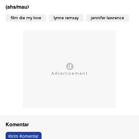
(ahs/mau)
film die my love
lynne ramsay
jennifer lawrence
Komentar
Kirim Komentar