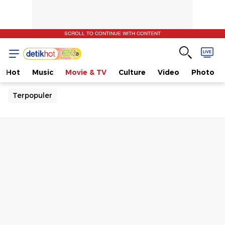
SCROLL TO CONTINUE WITH CONTENT
t Hot
Music
Movie & TV
Culture
Video
Photo
Terpopuler