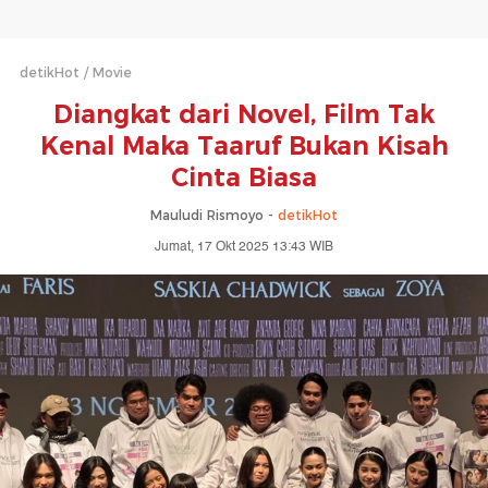
detikHot
Movie
Diangkat dari Novel, Film Tak
Kenal Maka Taaruf Bukan Kisah
Cinta Biasa
Mauludi Rismoyo -
detikHot
Jumat, 17 Okt 2025 13:43 WIB