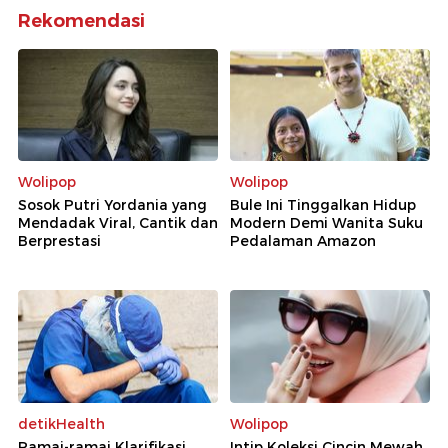
Rekomendasi
Wolipop
Wolipop
Sosok Putri Yordania yang
Bule Ini Tinggalkan Hidup
Mendadak Viral, Cantik dan
Modern Demi Wanita Suku
Berprestasi
Pedalaman Amazon
detikHealth
Wolipop
Ramai-ramai Klarifikasi
Intip Koleksi Cincin Mewah