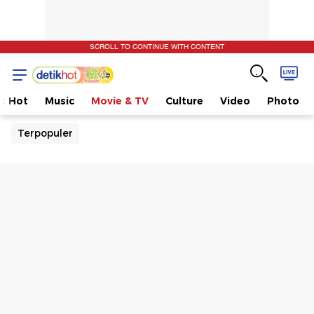
SCROLL TO CONTINUE WITH CONTENT
t Hot
Music
Movie & TV
Culture
Video
Photo
Terpopuler