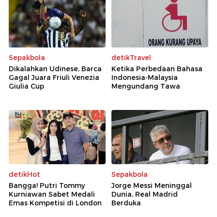
Sepakbola
detikTravel
Dikalahkan Udinese, Barca
Ketika Perbedaan Bahasa
Gagal Juara Friuli Venezia
Indonesia-Malaysia
Giulia Cup
Mengundang Tawa
detikHot
Sepakbola
Bangga! Putri Tommy
Jorge Messi Meninggal
Kurniawan Sabet Medali
Dunia, Real Madrid
Emas Kompetisi di London
Berduka