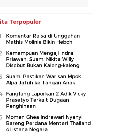
ita Terpopuler
1
Komentar Raisa di Unggahan
Mathis Molinie Bikin Heboh
2
Kemampuan Mengaji Indra
Priawan, Suami Nikita Willy
Disebut Bukan Kaleng-kaleng
3
Suami Pastikan Warisan Mpok
Alpa Jatuh ke Tangan Anak
4
Fangfang Laporkan 2 Adik Vicky
Prasetyo Terkait Dugaan
Penghinaan
5
Momen Ghea Indrawari Nyanyi
Bareng Perdana Menteri Thailand
di Istana Negara