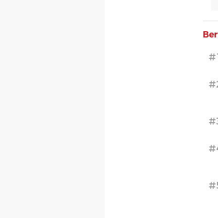
Ber
#
#
#
#
#