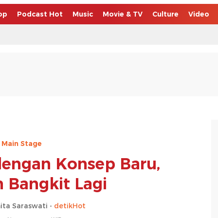
op
Podcast Hot
Music
Movie & TV
Culture
Video
Main Stage
dengan Konsep Baru,
 Bangkit Lagi
ta Saraswati -
detikHot