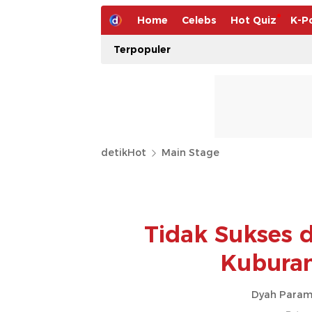
Home
Celebs
Hot Quiz
K-P
Terpopuler
detikHot
Main Stage
Tidak Sukses 
Kuburan
Dyah Parami