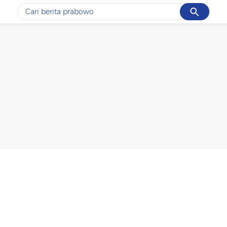
Cancel
Yang sedang ramai dicari
#1
data live draw sgp
#2
gempa hari ini
#3
prabowo
#4
iran
#5
demo
Promoted
Terakhir yang dicari
Loading...