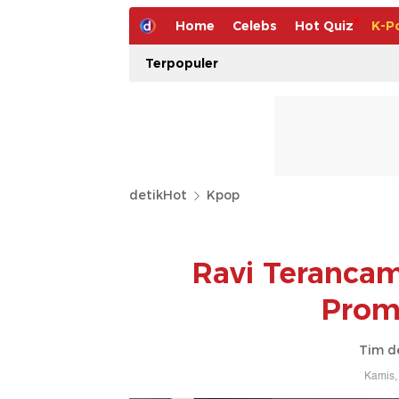
Home
Celebs
Hot Quiz
K-P
Terpopuler
detikHot
Kpop
Ravi Terancam
Prom
Tim d
Kamis,