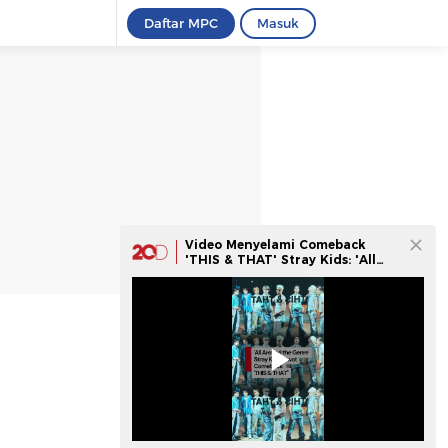
Daftar MPC
Masuk
Video Menyelami Comeback
'THIS & THAT' Stray Kids: 'All
Around the Genre'