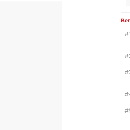
Ber
#
#
#
#
#