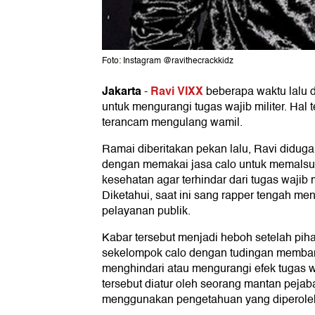
Foto: Instagram @ravithecrackkidz
Jakarta
Ravi VIXX
-
beberapa waktu lalu 
untuk mengurangi tugas wajib militer. Hal
terancam mengulang wamil.
Ramai diberitakan pekan lalu, Ravi didu
dengan memakai jasa calo untuk memalsu
kesehatan agar terhindar dari tugas wajib mi
Diketahui, saat ini sang rapper tengah menj
pelayanan publik.
Kabar tersebut menjadi heboh setelah pi
sekelompok calo dengan tudingan membant
menghindari atau mengurangi efek tugas w
tersebut diatur oleh seorang mantan pejaba
menggunakan pengetahuan yang diperolehny