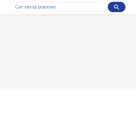
Cancel
Yang sedang ramai dicari
#1
data live draw sgp
#2
piala presiden 2026
#3
prabowo
#4
iran
#5
gempa hari ini
Promoted
Terakhir yang dicari
Loading...