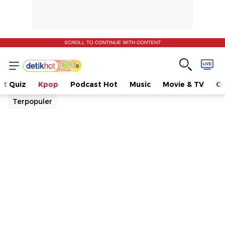
SCROLL TO CONTINUE WITH CONTENT
ot Quiz
Kpop
Podcast Hot
Music
Movie & TV
Cu
Terpopuler