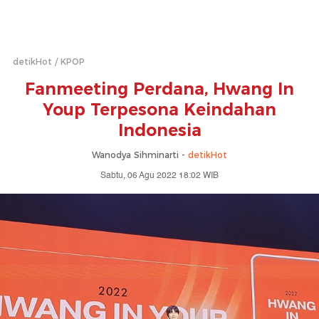
detikHot
KPOP
Fanmeeting Perdana, Hwang In
Youp Terpesona Keindahan
Indonesia
Wanodya Sihminarti -
detikHot
Sabtu, 06 Agu 2022 18:02 WIB