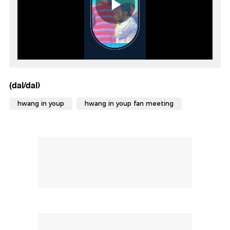
(dal/dal)
hwang in youp
hwang in youp fan meeting