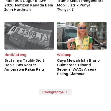
Indonesia Gugur di AFF
Trump Sebut Pengendara
2026, Netizen Kanada Bela
Mobil Listrik Punya
John Herdman
'Penyakit'
detikJateng
Wolipop
Brutalnya Taufik-Didit
Gaya Mewah Istri Bruno
Habisi Bos Konter
Guimaraes, Dinanti
Ambarawa Pakai Palu
Sebagai WAGs Arsenal
Paling Glamour
Selengkapnya