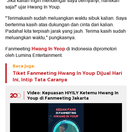
"Jika kalian ingin mendengar saya bernyanyi, nantikan
saja!" ujar Hwang In Youp.
"Terimakasih sudah meluangkan waktu sibuk kalian. Saya
berterima kasih atas dukungan dan cinta dari kalian.
Padahal kita terpisah jarak yang jauh. Terima kasih sudah
meluangkan waktu," pungkasnya.
Hwang In Yeop
Fanmeeting
di Indonesia dipromotori
oleh Lumina Entertainment.
Baca juga:
Tiket Fanmeeting Hwang In Youp Dijual Hari
Ini, Intip Tata Caranya
Video: Kepuasan HIYILY Ketemu Hwang In
Youp di Fanmeeting Jakarta