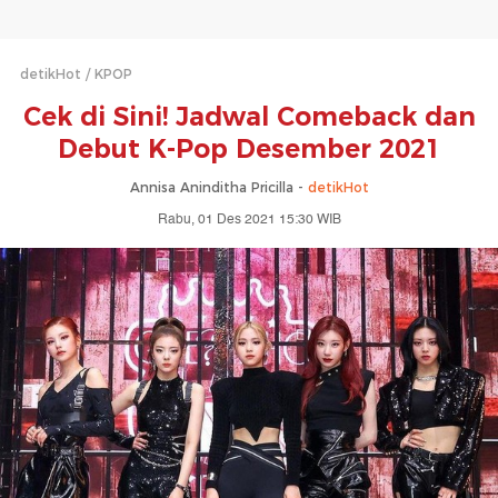
detikHot
KPOP
Cek di Sini! Jadwal Comeback dan
Debut K-Pop Desember 2021
Annisa Aninditha Pricilla -
detikHot
Rabu, 01 Des 2021 15:30 WIB