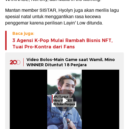
Mantan member SISTAR, Hyolyn juga akan merilis lagu
spesial natal untuk menggantikan rasa kecewa
penggemar karena perilisan Layin' Low ditunda.
Baca juga:
3 Agensi K-Pop Mulai Rambah Bisnis NFT,
Tuai Pro-Kontra dari Fans
Video Bolos-Main Game saat Wamil, Mino
WINNER Dituntut 18 Penjara