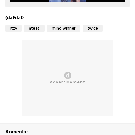
(dal/dal)
itzy
ateez
mino winner
twice
Komentar