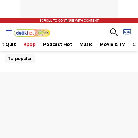
SCROLL TO CONTINUE WITH CONTENT
ot Quiz
Kpop
Podcast Hot
Music
Movie & TV
Cu
Terpopuler