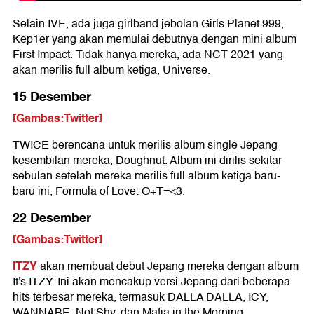
Selain IVE, ada juga girlband jebolan Girls Planet 999,
Kep1er yang akan memulai debutnya dengan mini album
First Impact. Tidak hanya mereka, ada NCT 2021 yang
akan merilis full album ketiga, Universe.
15 Desember
[Gambas:Twitter]
TWICE berencana untuk merilis album single Jepang
kesembilan mereka, Doughnut. Album ini dirilis sekitar
sebulan setelah mereka merilis full album ketiga baru-
baru ini, Formula of Love: O+T=<3.
22 Desember
[Gambas:Twitter]
ITZY
akan membuat debut Jepang mereka dengan album
It's ITZY. Ini akan mencakup versi Jepang dari beberapa
hits terbesar mereka, termasuk DALLA DALLA, ICY,
WANNABE, Not Shy, dan Mafia in the Morning.