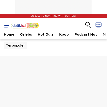
SCROLL TO CONTINUE WITH CONTENT
Home
Celebs
Hot Quiz
Kpop
Podcast Hot
Mu
Terpopuler