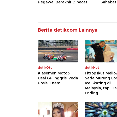
Pegawai Berakhir Dipecat
Sahabat
Berita detikcom Lainnya
detikOto
detikHot
Klasemen Moto3
Fitrop Ikut Mell
Usai GP Inggris, Veda
Sada Murung L
Posisi Enam
Ice Skating di
Malaysia, tapi H
Ending