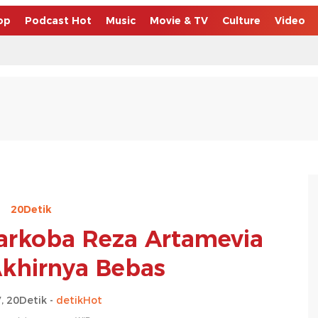
op
Podcast Hot
Music
Movie & TV
Culture
Video
20Detik
Narkoba Reza Artamevia
khirnya Bebas
, 20Detik -
detikHot