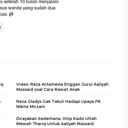
s setelah 10 bulan menjalani
 kasus wanita yang sudah dua
(/)
ebas.
s
iq
Video: Reza Artamevia Enggan Gurui Aaliyah
Massaid soal Cara Rawat Anak
n
Reza Gladys Gak Takut Hadapi Upaya PK
Nikita Mirzani
Dirayakan Sederhana, Intip Kado Ultah
Mewah Thariq Untuk Aaliyah Massaid