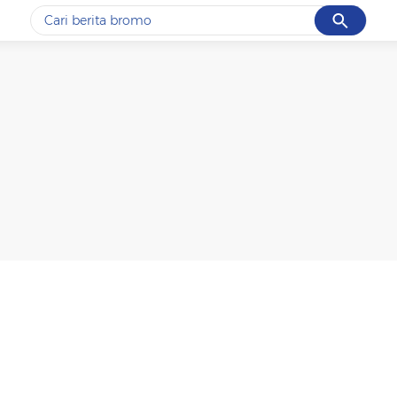
Cancel
Yang sedang ramai dicari
#1
motogp
#2
moto3
#3
bromo
#4
iran
#5
data live draw sgp
Promoted
Terakhir yang dicari
Loading...