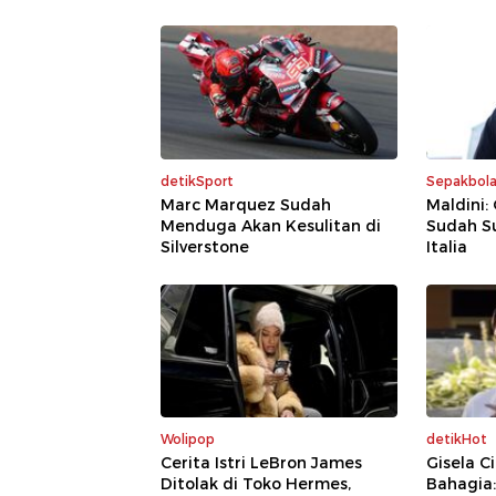
detikSport
Sepakbol
Marc Marquez Sudah
Maldini:
Menduga Akan Kesulitan di
Sudah S
Silverstone
Italia
Wolipop
detikHot
Cerita Istri LeBron James
Gisela C
Ditolak di Toko Hermes,
Bahagia: