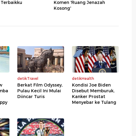
 Terbaikku
Komen 'Ruang Jenazah
Kosong'
detikTravel
detikHealth
ow
Berkat Film Odyssey,
Kondisi Joe Biden
omba
Pulau Kecil Ini Mulai
Disebut Memburuk,
Diincar Turis
Kanker Prostat
appy
Menyebar ke Tulang