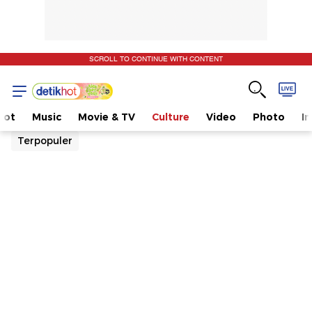
SCROLL TO CONTINUE WITH CONTENT
Hot
Music
Movie & TV
Culture
Video
Photo
I
Terpopuler