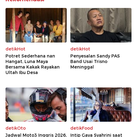
detikHot
detikHot
Potret Sederhana nan
Penyesalan Sandy PAS
Hangat, Luna Maya
Band Usai Trisno
Bersama Kakak Rayakan
Meninggal
Ultah Ibu Desa
detikOto
detikFood
Jadwal Moto3 Inggris 2026,
Intip Gaya Syahrini saat