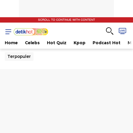
SCROLL TO CONTINUE WITH CONTENT
Home
Celebs
Hot Quiz
Kpop
Podcast Hot
Mu
Terpopuler