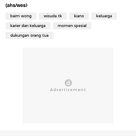
(ahs/wes)
baim wong
wisuda tk
kiano
keluarga
karier dan keluarga
momen spesial
dukungan orang tua