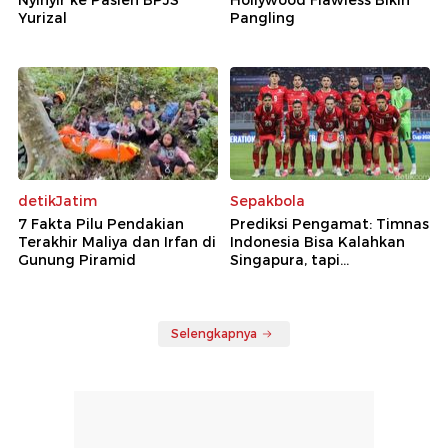
Nyinyir ke Pasien BPJS
Hollywood Flawless Bikin
Yurizal
Pangling
detikJatim
Sepakbola
7 Fakta Pilu Pendakian
Prediksi Pengamat: Timnas
Terakhir Maliya dan Irfan di
Indonesia Bisa Kalahkan
Gunung Piramid
Singapura, tapi...
Selengkapnya