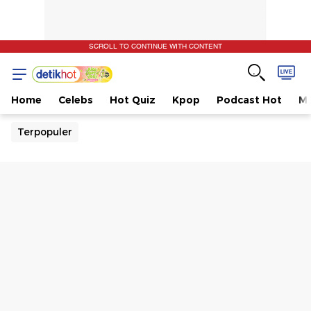
SCROLL TO CONTINUE WITH CONTENT
Home
Celebs
Hot Quiz
Kpop
Podcast Hot
Mu
Terpopuler