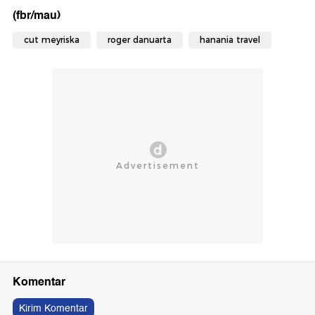
(fbr/mau)
cut meyriska
roger danuarta
hanania travel
Komentar
Kirim Komentar