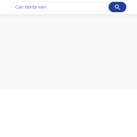
Cancel
Yang sedang ramai dicari
#1
data live draw sgp
#2
piala presiden 2026
#3
prabowo
#4
iran
#5
gempa hari ini
Promoted
Terakhir yang dicari
Loading...