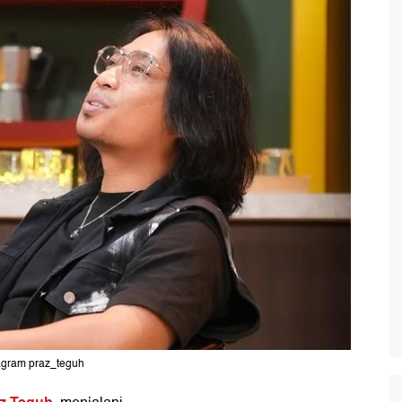
tagram praz_teguh