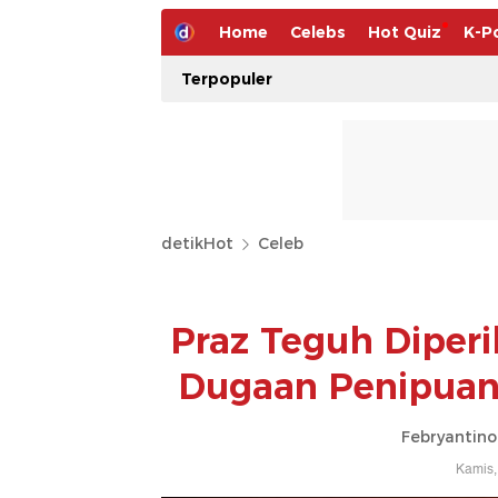
Home
Celebs
Hot Quiz
K-P
Terpopuler
detikHot
Celeb
Praz Teguh Diperi
Dugaan Penipuan
Febryantino
Kamis,