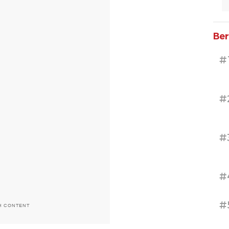
Ber
#
#
#
#
#
H CONTENT