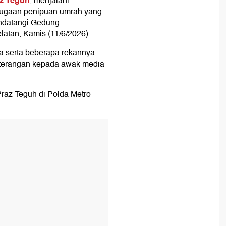
z Teguh
, menjalani
dugaan penipuan umrah yang
endatangi Gedung
latan, Kamis (11/6/2026).
ya serta beberapa rekannya.
terangan kepada awak media
Praz Teguh di Polda Metro