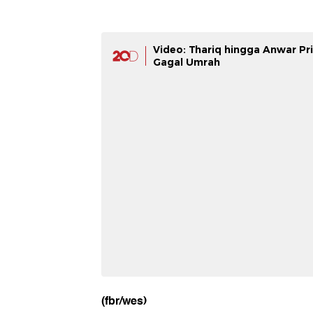
Video: Thariq hingga Anwar Pr
Gagal Umrah
(fbr/wes)