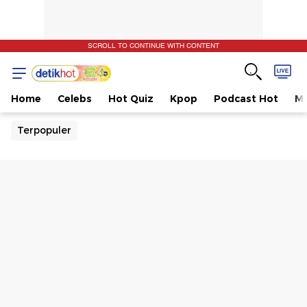
SCROLL TO CONTINUE WITH CONTENT
Home
Celebs
Hot Quiz
Kpop
Podcast Hot
Mu
Terpopuler