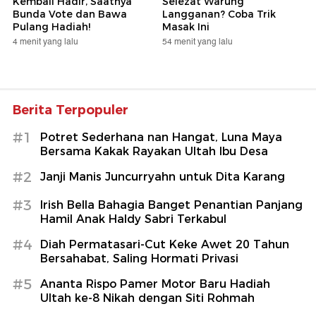
Kembali Hadir, Saatnya
Selezat Warung
Bunda Vote dan Bawa
Langganan? Coba Trik
Pulang Hadiah!
Masak Ini
4 menit yang lalu
54 menit yang lalu
Berita Terpopuler
#1
Potret Sederhana nan Hangat, Luna Maya
Bersama Kakak Rayakan Ultah Ibu Desa
#2
Janji Manis Juncurryahn untuk Dita Karang
#3
Irish Bella Bahagia Banget Penantian Panjang
Hamil Anak Haldy Sabri Terkabul
#4
Diah Permatasari-Cut Keke Awet 20 Tahun
Bersahabat, Saling Hormati Privasi
#5
Ananta Rispo Pamer Motor Baru Hadiah
Ultah ke-8 Nikah dengan Siti Rohmah