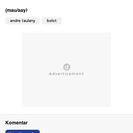
(mau/aay)
andre taulany
bolot
Komentar