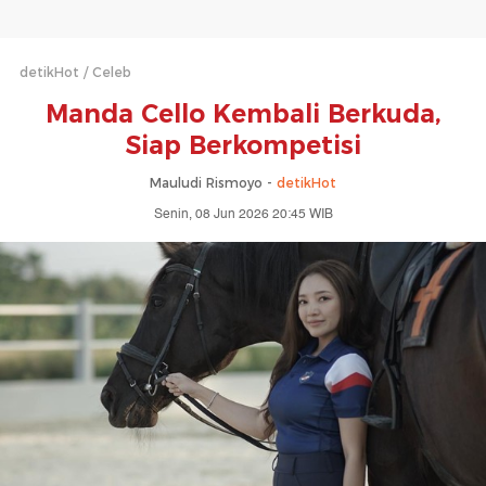
detikHot
Celeb
Manda Cello Kembali Berkuda,
Siap Berkompetisi
Mauludi Rismoyo -
detikHot
Senin, 08 Jun 2026 20:45 WIB