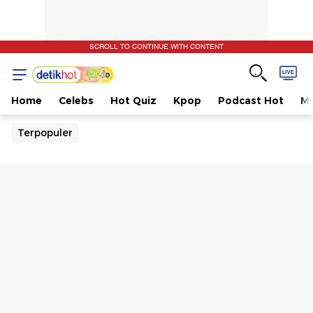
SCROLL TO CONTINUE WITH CONTENT
Home
Celebs
Hot Quiz
Kpop
Podcast Hot
Mu
Terpopuler