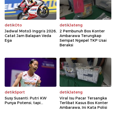
detikOto
detikJateng
Jadwal Moto3 Inggris 2026,
2 Pembunuh Bos Konter
Catat Jam Balapan Veda
Ambarawa Terungkap
Ega
Sempat Ngepel TKP Usai
Beraksi
detikSport
detikJateng
Susy Susanti: Putri KW
Viral Isu Pacar Tersangka
Punya Potensi, tapi...
Terlibat Kasus Bos Konter
Ambarawa, Ini Kata Polisi