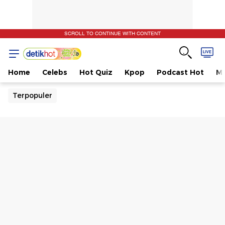
SCROLL TO CONTINUE WITH CONTENT
Home
Celebs
Hot Quiz
Kpop
Podcast Hot
Mu
Terpopuler