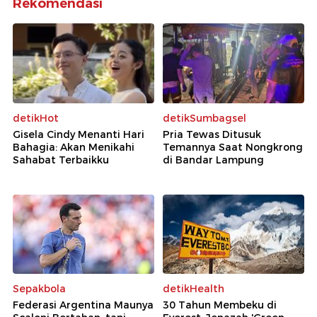
Rekomendasi
detikHot
detikSumbagsel
Gisela Cindy Menanti Hari
Pria Tewas Ditusuk
Bahagia: Akan Menikahi
Temannya Saat Nongkrong
Sahabat Terbaikku
di Bandar Lampung
Sepakbola
detikHealth
Federasi Argentina Maunya
30 Tahun Membeku di