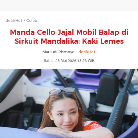
detikHot
Celeb
Manda Cello Jajal Mobil Balap di
Sirkuit Mandalika: Kaki Lemes
Mauludi Rismoyo -
detikHot
Sabtu, 23 Mei 2026 13:53 WIB