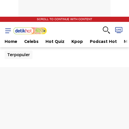
SCROLL TO CONTINUE WITH CONTENT
Home
Celebs
Hot Quiz
Kpop
Podcast Hot
Mu
Terpopuler