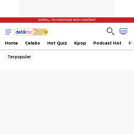
SCROLL TO CONTINUE WITH CONTENT
Home
Celebs
Hot Quiz
Kpop
Podcast Hot
Mu
Terpopuler