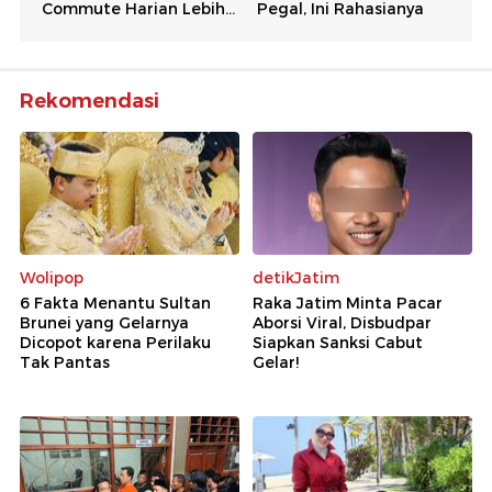
Rekomendasi
Wolipop
detikJatim
6 Fakta Menantu Sultan
Raka Jatim Minta Pacar
Brunei yang Gelarnya
Aborsi Viral, Disbudpar
Dicopot karena Perilaku
Siapkan Sanksi Cabut
Tak Pantas
Gelar!