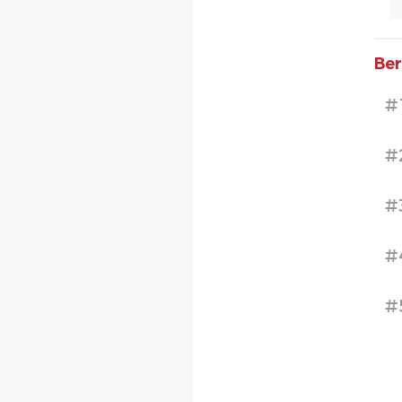
Ber
#
#
#
#
#