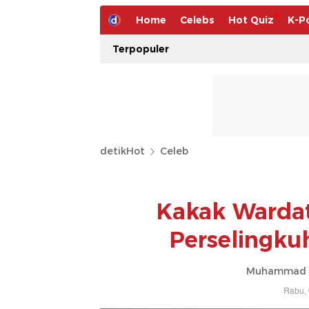
Home
Celebs
Hot Quiz
K-P
Terpopuler
detikHot
Celeb
Kakak Warda
Perselingku
Muhammad Ah
Rabu, 