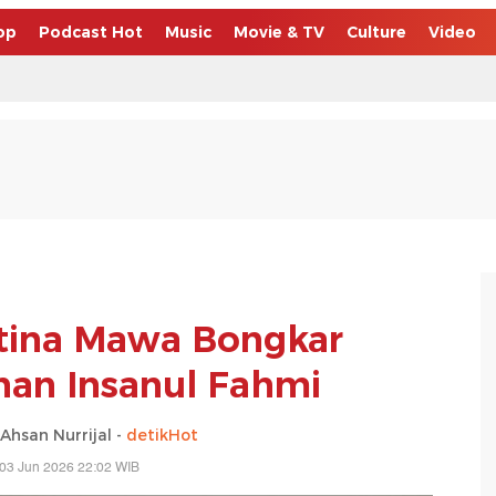
op
Podcast Hot
Music
Movie & TV
Culture
Video
tina Mawa Bongkar
han Insanul Fahmi
san Nurrijal -
detikHot
03 Jun 2026 22:02 WIB