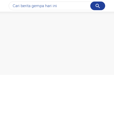
Cancel
Yang sedang ramai dicari
#1
piala presiden 2026
#2
prabowo
#3
gempa hari ini
#4
demo
#5
iran
Promoted
Terakhir yang dicari
Loading...