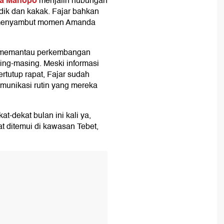
a Manopo
menjalin hubungan
dik dan kakak. Fajar bahkan
 menyambut momen Amanda
s memantau perkembangan
ng-masing. Meski informasi
rtutup rapat, Fajar sudah
komunikasi rutin yang mereka
t-dekat bulan ini kali ya,
t ditemui di kawasan Tebet,