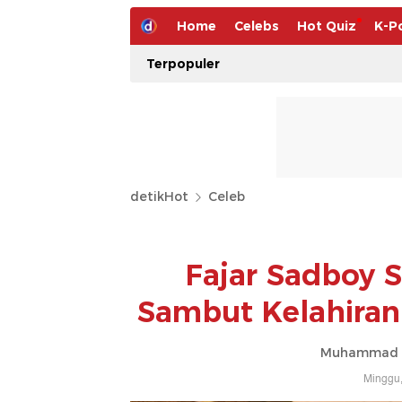
Home
Celebs
Hot Quiz
K-P
Terpopuler
detikHot
Celeb
Fajar Sadboy 
Sambut Kelahira
Muhammad Ah
Minggu,