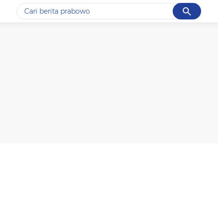
Cancel
Yang sedang ramai dicari
#1
data live draw sgp
#2
kebakaran
#3
prabowo
#4
iran
#5
gempa hari ini
Promoted
Terakhir yang dicari
Loading...