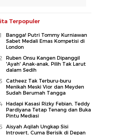
ita Terpopuler
1
Bangga! Putri Tommy Kurniawan
Sabet Medali Emas Kompetisi di
London
2
Ruben Onsu Kangen Dipanggil
'Ayah' Anak-anak, Pilih Tak Larut
dalam Sedih
3
Catheez Tak Terburu-buru
Menikah Meski Vior dan Meyden
Sudah Berumah Tangga
4
Hadapi Kasasi Rizky Febian, Teddy
Pardiyana Tetap Tenang dan Buka
Pintu Mediasi
5
Aisyah Aqilah Ungkap Sisi
Introvert, Cuma Berisik di Depan