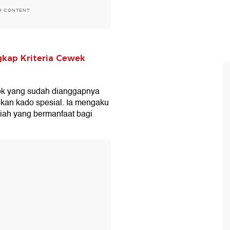
H CONTENT
gkap Kriteria Cewek
ok yang sudah dianggapnya
pkan kado spesial. Ia mengaku
iah yang bermanfaat bagi
T