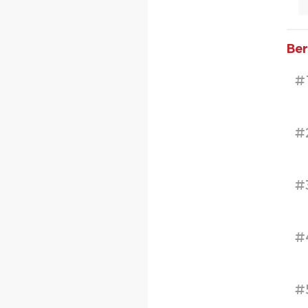
Ber
#
#
#
#
#