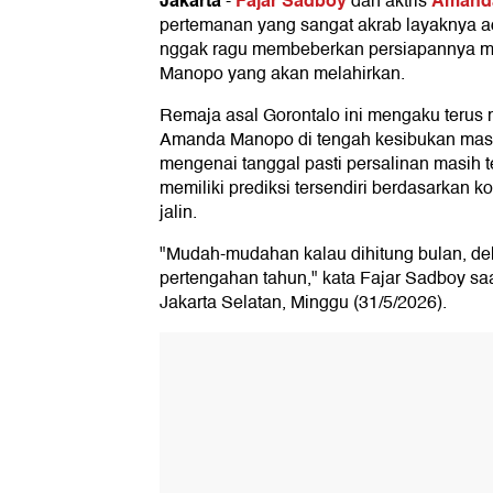
Jakarta
Fajar Sadboy
Amand
-
dan aktris
pertemanan yang sangat akrab layaknya a
nggak ragu membeberkan persiapannya
Manopo yang akan melahirkan.
Remaja asal Gorontalo ini mengaku teru
Amanda Manopo di tengah kesibukan masi
mengenai tanggal pasti persalinan masih te
memiliki prediksi tersendiri berdasarkan 
jalin.
"Mudah-mudahan kalau dihitung bulan, deka
pertengahan tahun," kata Fajar Sadboy saa
Jakarta Selatan, Minggu (31/5/2026).