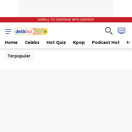
SCROLL TO CONTINUE WITH CONTENT
Home
Celebs
Hot Quiz
Kpop
Podcast Hot
Mu
Terpopuler