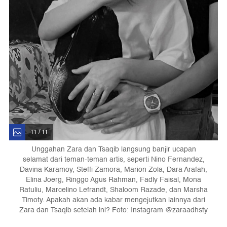
11 / 11
Unggahan Zara dan Tsaqib langsung banjir ucapan
selamat dari teman-teman artis, seperti Nino Fernandez,
Davina Karamoy, Steffi Zamora, Marion Zola, Dara Arafah,
Elina Joerg, Ringgo Agus Rahman, Fadly Faisal, Mona
Ratuliu, Marcelino Lefrandt, Shaloom Razade, dan Marsha
Timoty. Apakah akan ada kabar mengejutkan lainnya dari
Zara dan Tsaqib setelah ini? Foto: Instagram @zaraadhsty