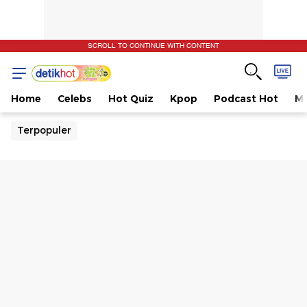
SCROLL TO CONTINUE WITH CONTENT
Home
Celebs
Hot Quiz
Kpop
Podcast Hot
Mu
Terpopuler