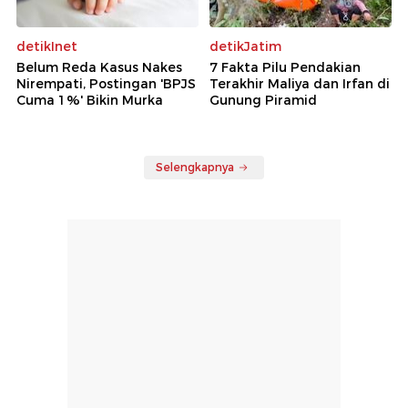
detikInet
detikJatim
Belum Reda Kasus Nakes
7 Fakta Pilu Pendakian
Nirempati, Postingan 'BPJS
Terakhir Maliya dan Irfan di
Cuma 1%' Bikin Murka
Gunung Piramid
Selengkapnya