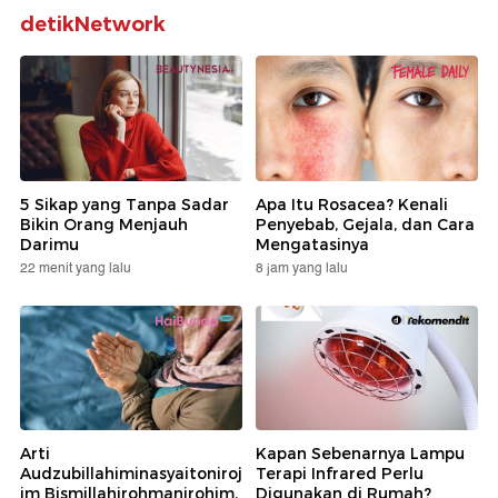
detikNetwork
5 Sikap yang Tanpa Sadar
Apa Itu Rosacea? Kenali
Bikin Orang Menjauh
Penyebab, Gejala, dan Cara
Darimu
Mengatasinya
22 menit yang lalu
8 jam yang lalu
Arti
Kapan Sebenarnya Lampu
Audzubillahiminasyaitoniroj
Terapi Infrared Perlu
im Bismillahirohmanirohim,
Digunakan di Rumah?