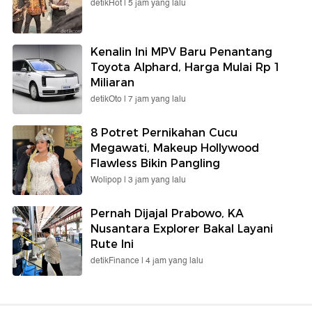
detikHot |
5 jam yang lalu
Kenalin Ini MPV Baru Penantang
Toyota Alphard, Harga Mulai Rp 1
Miliaran
detikOto |
7 jam yang lalu
8 Potret Pernikahan Cucu
Megawati, Makeup Hollywood
Flawless Bikin Pangling
Wolipop |
3 jam yang lalu
Pernah Dijajal Prabowo, KA
Nusantara Explorer Bakal Layani
Rute Ini
detikFinance |
4 jam yang lalu