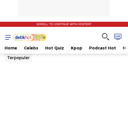
SCROLL TO CONTINUE WITH CONTENT
Home
Celebs
Hot Quiz
Kpop
Podcast Hot
Mu
Terpopuler