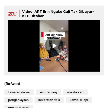
Video: ART Erin Ngaku Gaji Tak Dibayar-
KTP Ditahan
(fbr/wes)
tawaran damai
erin taulany
mantan art
penganiayaan
kekerasan fisik
komisi iii dpr
proses hukum