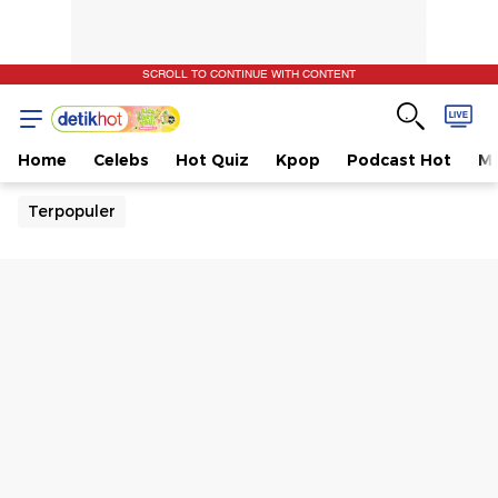
SCROLL TO CONTINUE WITH CONTENT
Home
Celebs
Hot Quiz
Kpop
Podcast Hot
Mu
Terpopuler