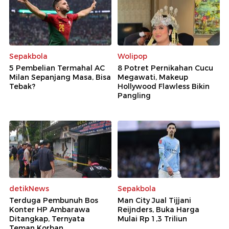
Sepakbola
Wolipop
5 Pembelian Termahal AC
8 Potret Pernikahan Cucu
Milan Sepanjang Masa, Bisa
Megawati, Makeup
Tebak?
Hollywood Flawless Bikin
Pangling
detikNews
Sepakbola
Terduga Pembunuh Bos
Man City Jual Tijjani
Konter HP Ambarawa
Reijnders, Buka Harga
Ditangkap, Ternyata
Mulai Rp 1,3 Triliun
Teman Korban