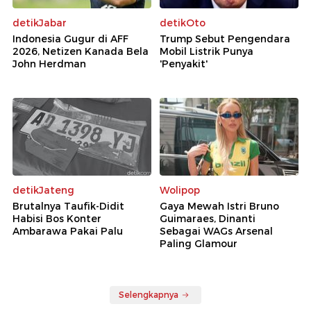
detikJabar
detikOto
Indonesia Gugur di AFF
Trump Sebut Pengendara
2026, Netizen Kanada Bela
Mobil Listrik Punya
John Herdman
'Penyakit'
detikJateng
Wolipop
Brutalnya Taufik-Didit
Gaya Mewah Istri Bruno
Habisi Bos Konter
Guimaraes, Dinanti
Ambarawa Pakai Palu
Sebagai WAGs Arsenal
Paling Glamour
Selengkapnya