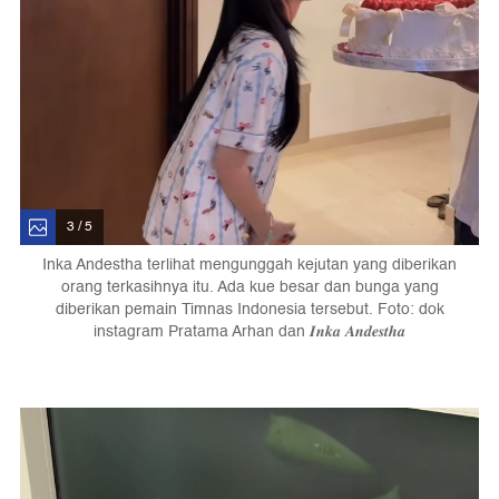
3 / 5
Inka Andestha terlihat mengunggah kejutan yang diberikan
orang terkasihnya itu. Ada kue besar dan bunga yang
diberikan pemain Timnas Indonesia tersebut. Foto: dok
instagram Pratama Arhan dan 𝑰𝒏𝒌𝒂 𝑨𝒏𝒅𝒆𝒔𝒕𝒉𝒂