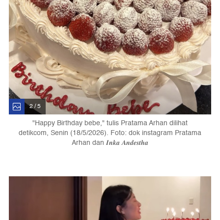
2 / 5
"Happy Birthday bebe," tulis Pratama Arhan dilihat
detikcom, Senin (18/5/2026). Foto: dok instagram Pratama
Arhan dan 𝑰𝒏𝒌𝒂 𝑨𝒏𝒅𝒆𝒔𝒕𝒉𝒂