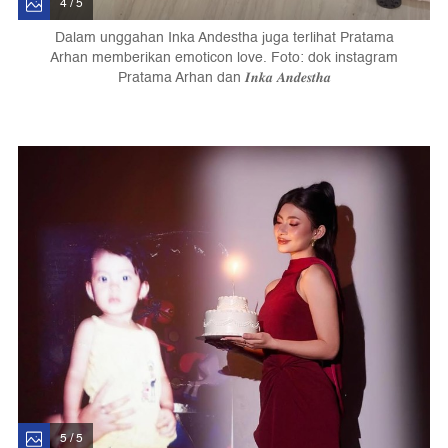
4 / 5
Dalam unggahan Inka Andestha juga terlihat Pratama
Arhan memberikan emoticon love. Foto: dok instagram
Pratama Arhan dan 𝑰𝒏𝒌𝒂 𝑨𝒏𝒅𝒆𝒔𝒕𝒉𝒂
5 / 5