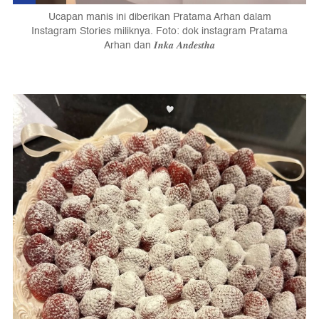
Ucapan manis ini diberikan Pratama Arhan dalam
Instagram Stories miliknya. Foto: dok instagram Pratama
Arhan dan 𝑰𝒏𝒌𝒂 𝑨𝒏𝒅𝒆𝒔𝒕𝒉𝒂