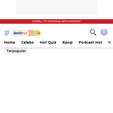
SCROLL TO CONTINUE WITH CONTENT
Home
Celebs
Hot Quiz
Kpop
Podcast Hot
Mu
Terpopuler