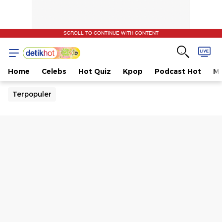
SCROLL TO CONTINUE WITH CONTENT
Home
Celebs
Hot Quiz
Kpop
Podcast Hot
Mu
Terpopuler