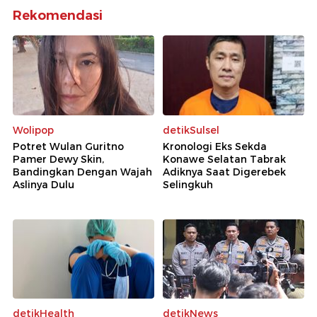
Rekomendasi
Wolipop
detikSulsel
Potret Wulan Guritno
Kronologi Eks Sekda
Pamer Dewy Skin,
Konawe Selatan Tabrak
Bandingkan Dengan Wajah
Adiknya Saat Digerebek
Aslinya Dulu
Selingkuh
detikHealth
detikNews