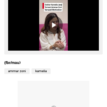
(fbr/mau)
ammar zoni
kamelia