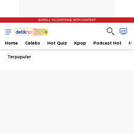
SCROLL TO CONTINUE WITH CONTENT
Home
Celebs
Hot Quiz
Kpop
Podcast Hot
Mu
Terpopuler