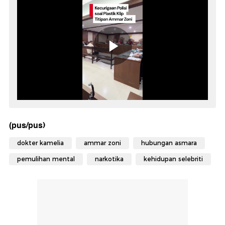
(pus/pus)
dokter kamelia
ammar zoni
hubungan asmara
pemulihan mental
narkotika
kehidupan selebriti