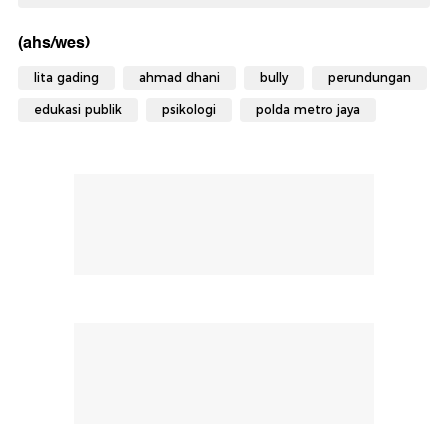
(ahs/wes)
lita gading
ahmad dhani
bully
perundungan
edukasi publik
psikologi
polda metro jaya