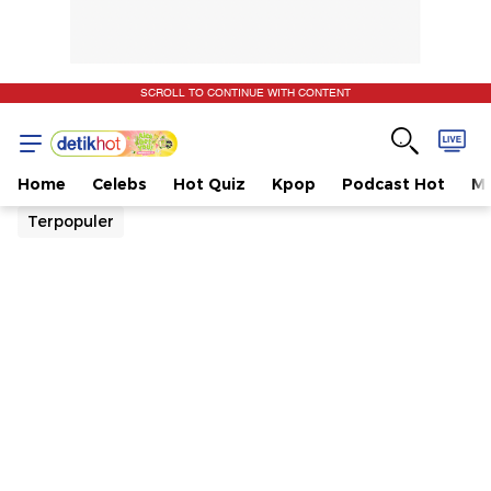
SCROLL TO CONTINUE WITH CONTENT
Home
Celebs
Hot Quiz
Kpop
Podcast Hot
Mu
Terpopuler