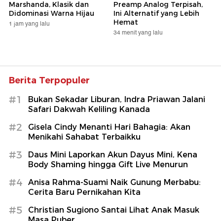
Marshanda, Klasik dan
Preamp Analog Terpisah,
Didominasi Warna Hijau
Ini Alternatif yang Lebih
Hemat
1 jam yang lalu
34 menit yang lalu
Berita Terpopuler
#1
Bukan Sekadar Liburan, Indra Priawan Jalani
Safari Dakwah Keliling Kanada
#2
Gisela Cindy Menanti Hari Bahagia: Akan
Menikahi Sahabat Terbaikku
#3
Daus Mini Laporkan Akun Dayus Mini, Kena
Body Shaming hingga Gift Live Menurun
#4
Anisa Rahma-Suami Naik Gunung Merbabu:
Cerita Baru Pernikahan Kita
#5
Christian Sugiono Santai Lihat Anak Masuk
Masa Puber