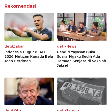
Rekomendasi
detikJabar
detikNews
Indonesia Gugur di AFF
Pendiri Yayasan Buka
2026, Netizen Kanada Bela
Suara, Ngaku Sedih Ada
John Herdman
Temuan Senjata di Sekolah
Jaksel
detikOto
detikJateng