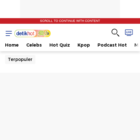
SCROLL TO CONTINUE WITH CONTENT
Home
Celebs
Hot Quiz
Kpop
Podcast Hot
Mu
Terpopuler