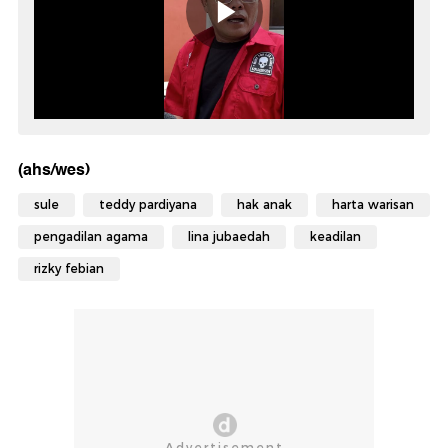
(ahs/wes)
sule
teddy pardiyana
hak anak
harta warisan
pengadilan agama
lina jubaedah
keadilan
rizky febian