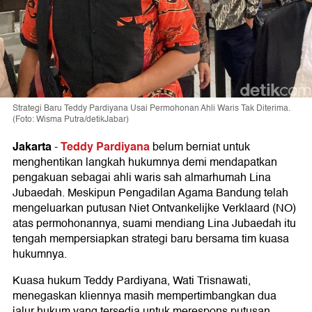
Strategi Baru Teddy Pardiyana Usai Permohonan Ahli Waris Tak Diterima.
(Foto: Wisma Putra/detikJabar)
Jakarta
Teddy Pardiyana
-
belum berniat untuk
menghentikan langkah hukumnya demi mendapatkan
pengakuan sebagai ahli waris sah almarhumah Lina
Jubaedah. Meskipun Pengadilan Agama Bandung telah
mengeluarkan putusan Niet Ontvankelijke Verklaard (NO)
atas permohonannya, suami mendiang Lina Jubaedah itu
tengah mempersiapkan strategi baru bersama tim kuasa
hukumnya.
Kuasa hukum Teddy Pardiyana, Wati Trisnawati,
menegaskan kliennya masih mempertimbangkan dua
jalur hukum yang tersedia untuk merespons putusan