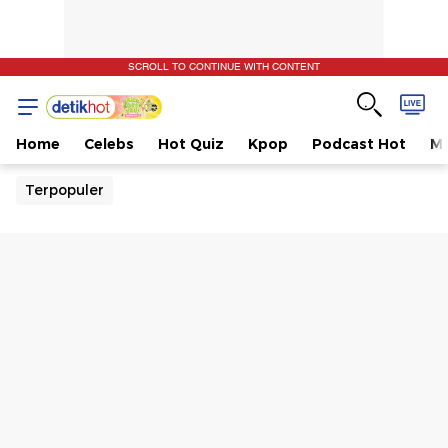
SCROLL TO CONTINUE WITH CONTENT
Home
Celebs
Hot Quiz
Kpop
Podcast Hot
Mu
Terpopuler