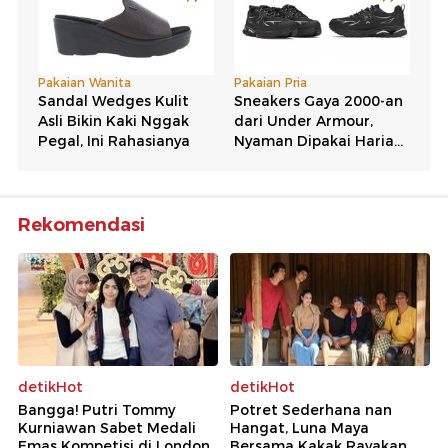
Rekomendasi
detikHot
detikHot
Bangga! Putri Tommy
Potret Sederhana nan
Kurniawan Sabet Medali
Hangat, Luna Maya
Emas Kompetisi di London
Bersama Kakak Rayakan