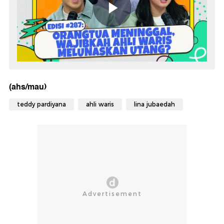
(ahs/mau)
teddy pardiyana
ahli waris
lina jubaedah