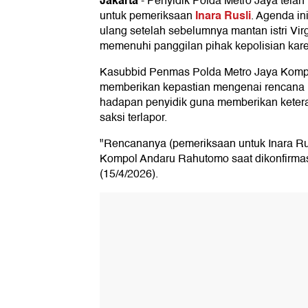
Jakarta
-
Penyidik Polda Metro Jaya telah
Inara Rusli
untuk pemeriksaan
. Agenda i
ulang setelah sebelumnya mantan istri Vir
memenuhi panggilan pihak kepolisian kar
Kasubbid Penmas Polda Metro Jaya Komp
memberikan kepastian mengenai rencana k
hadapan penyidik guna memberikan kete
saksi terlapor.
"Rencananya (pemeriksaan untuk Inara Rusl
Kompol Andaru Rahutomo saat dikonfirmas
(15/4/2026).