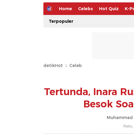
Home
Celebs
Hot Quiz
K-P
Terpopuler
detikHot
Celeb
Tertunda, Inara Rus
Besok Soa
Muhammad Ah
Rabu, 