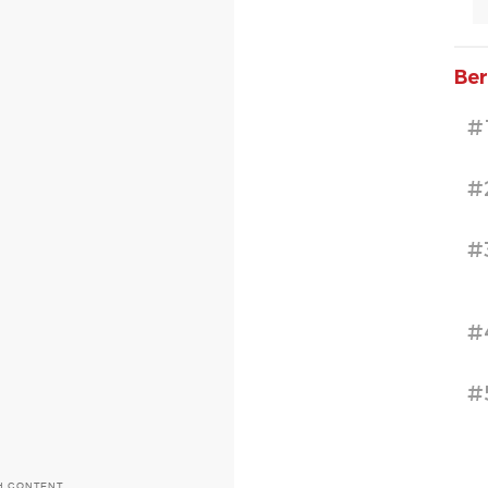
Ber
#
#
#
#
#
H CONTENT