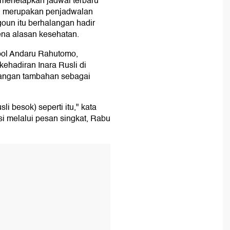
 menetapkan jadwal terbaru
ni merupakan penjadwalan
goun itu berhalangan hadir
ena alasan kesehatan.
ol Andaru Rahutomo,
ehadiran Inara Rusli di
rangan tambahan sebagai
i besok) seperti itu," kata
i melalui pesan singkat, Rabu