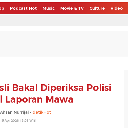
op
Podcast Hot
Music
Movie & TV
Culture
Video
li Bakal Diperiksa Polisi
l Laporan Mawa
san Nurrijal -
detikHot
15 Apr 2026 13:06 WIB