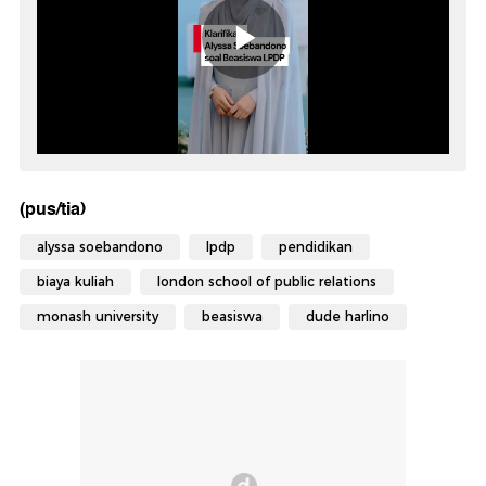
(pus/tia)
alyssa soebandono
lpdp
pendidikan
biaya kuliah
london school of public relations
monash university
beasiswa
dude harlino