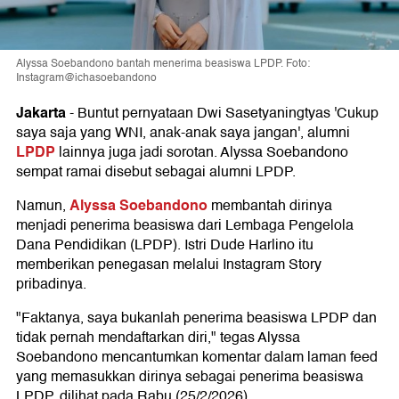
Alyssa Soebandono bantah menerima beasiswa LPDP. Foto:
Instagram@ichasoebandono
Jakarta
-
Buntut pernyataan Dwi Sasetyaningtyas 'Cukup
saya saja yang WNI, anak-anak saya jangan', alumni
LPDP
lainnya juga jadi sorotan. Alyssa Soebandono
sempat ramai disebut sebagai alumni LPDP.
Alyssa Soebandono
Namun,
membantah dirinya
menjadi penerima beasiswa dari Lembaga Pengelola
Dana Pendidikan (LPDP). Istri Dude Harlino itu
memberikan penegasan melalui Instagram Story
pribadinya.
"Faktanya, saya bukanlah penerima beasiswa LPDP dan
tidak pernah mendaftarkan diri," tegas Alyssa
Soebandono mencantumkan komentar dalam laman feed
yang memasukkan dirinya sebagai penerima beasiswa
LPDP, dilihat pada Rabu (25/2/2026).