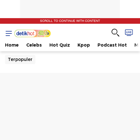
SCROLL TO CONTINUE WITH CONTENT
Home
Celebs
Hot Quiz
Kpop
Podcast Hot
Mu
Terpopuler