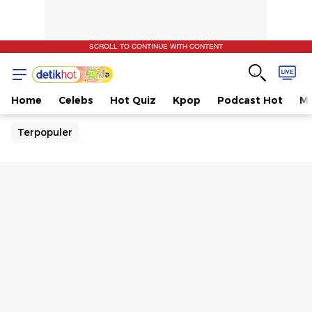
SCROLL TO CONTINUE WITH CONTENT
Home
Celebs
Hot Quiz
Kpop
Podcast Hot
Mu
Terpopuler