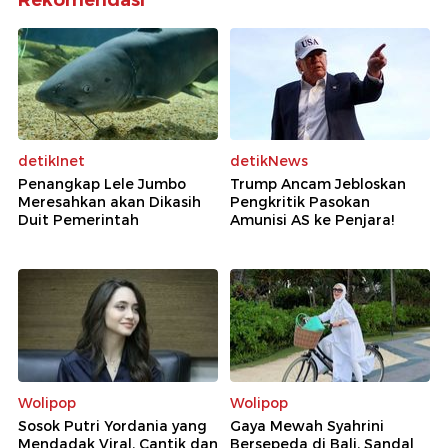
detikInet
detikNews
Penangkap Lele Jumbo
Trump Ancam Jebloskan
Meresahkan akan Dikasih
Pengkritik Pasokan
Duit Pemerintah
Amunisi AS ke Penjara!
Wolipop
Wolipop
Sosok Putri Yordania yang
Gaya Mewah Syahrini
Mendadak Viral, Cantik dan
Bersepeda di Bali, Sandal