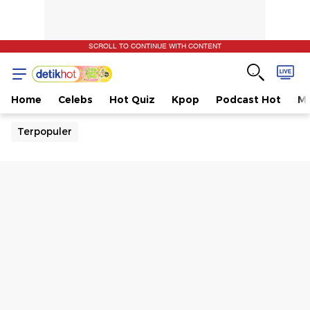
SCROLL TO CONTINUE WITH CONTENT
Home
Celebs
Hot Quiz
Kpop
Podcast Hot
Mu
Terpopuler