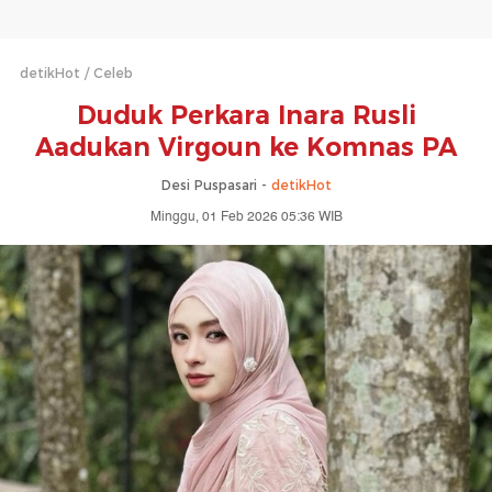
detikHot
Celeb
Duduk Perkara Inara Rusli
Aadukan Virgoun ke Komnas PA
Desi Puspasari -
detikHot
Minggu, 01 Feb 2026 05:36 WIB