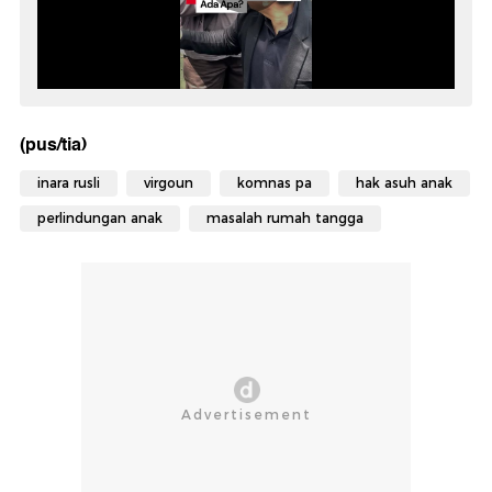
(pus/tia)
inara rusli
virgoun
komnas pa
hak asuh anak
perlindungan anak
masalah rumah tangga