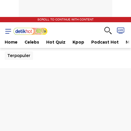
SCROLL TO CONTINUE WITH CONTENT
Home
Celebs
Hot Quiz
Kpop
Podcast Hot
Mu
Terpopuler