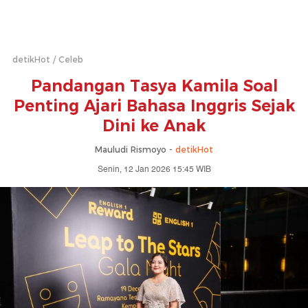
detikHot
Celeb
Pandangan Tasya Kamila Soal
Penting Ajari Bahasa Inggris Sejak
Dini ke Anak
Mauludi Rismoyo -
detikHot
Senin, 12 Jan 2026 15:45 WIB