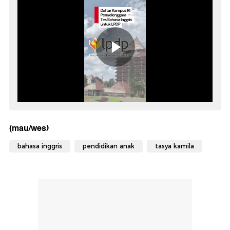
(mau/wes)
bahasa inggris
pendidikan anak
tasya kamila