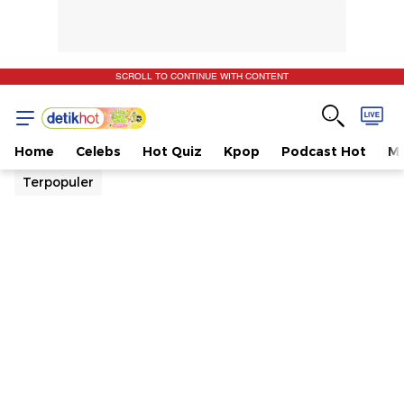
SCROLL TO CONTINUE WITH CONTENT
Home
Celebs
Hot Quiz
Kpop
Podcast Hot
Mu
Terpopuler