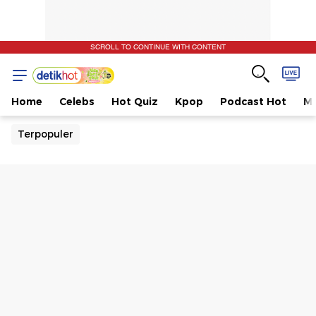
SCROLL TO CONTINUE WITH CONTENT
Home
Celebs
Hot Quiz
Kpop
Podcast Hot
Mu
Terpopuler