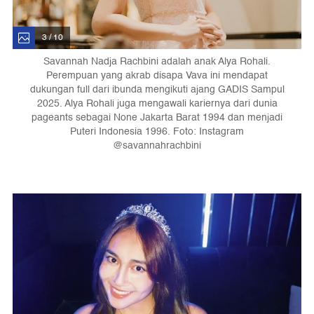
3 / 10
Savannah Nadja Rachbini adalah anak Alya Rohali.
Perempuan yang akrab disapa Vava ini mendapat
dukungan full dari ibunda mengikuti ajang GADIS Sampul
2025. Alya Rohali juga mengawali kariernya dari dunia
pageants sebagai None Jakarta Barat 1994 dan menjadi
Puteri Indonesia 1996. Foto: Instagram
@savannahrachbini