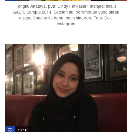
Tengku Anataya, putri Cindy Fatikasari, menjadi finalis
GADIS Sampul 2014. Setelah itu, perempuan yang akrab
disapa Chacha itu debut main sinetron. Foto: Dok.
Instagram
10 / 10