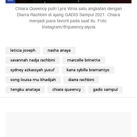
Chiara Queency putri Lyra Virna satu angkatan dengan
Diarra Rachbini di ajang GADIS Sampul 2021. Chiara
menjadi juara favorit pada saat itu. Foto:
Instagram/@queency.alycia
leticia joseph
nasha anaya
savannah nadja rachbini
marcelle brinette
sydney azkassyah yusuf
kana sybilla bramantyo
song louisa mu khadijah
diarra rachbini
tengku anataya
chiara queency
gadis sampul