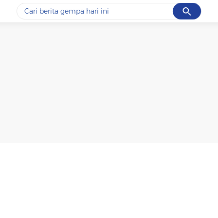
Cancel
Yang sedang ramai dicari
#1
gempa hari ini
#2
gempa
#3
iran
#4
demo
#5
prabowo
Promoted
Terakhir yang dicari
Loading...