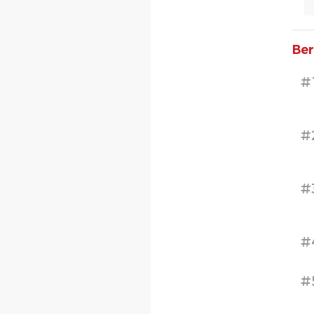
Ber
#
#
#
#
#