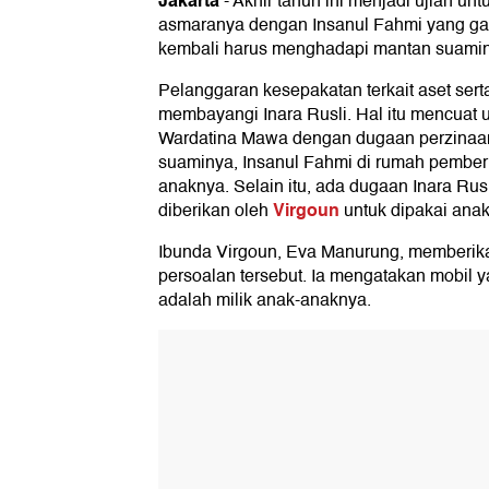
Jakarta
-
Akhir tahun ini menjadi ujian unt
asmaranya dengan Insanul Fahmi yang gak b
kembali harus menghadapi mantan suamin
Pelanggaran kesepakatan terkait aset ser
membayangi Inara Rusli. Hal itu mencuat u
Wardatina Mawa dengan dugaan perzinaa
suaminya, Insanul Fahmi di rumah pember
anaknya. Selain itu, ada dugaan Inara Ru
Virgoun
diberikan oleh
untuk dipakai ana
Ibunda Virgoun, Eva Manurung, memberika
persoalan tersebut. Ia mengatakan mobil y
adalah milik anak-anaknya.