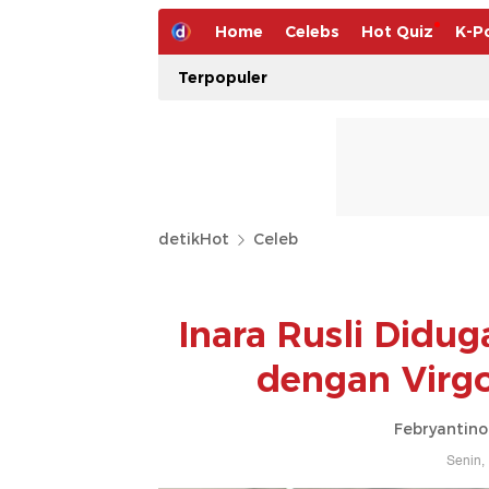
Home
Celebs
Hot Quiz
K-P
Terpopuler
detikHot
Celeb
Inara Rusli Didu
dengan Virgo
Febryantino
Senin,