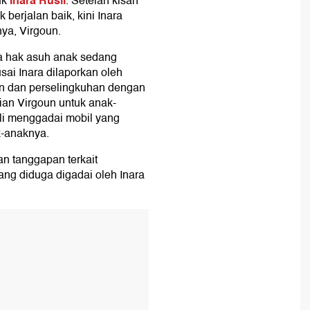
Inara Rusli
uk
. Setelah kisah
erjalan baik, kini Inara
ya, Virgoun.
ta hak asuh anak sedang
sai Inara dilaporkan oleh
n dan perselingkuhan dengan
ian Virgoun untuk anak-
sli menggadai mobil yang
k-anaknya.
n tanggapan terkait
ang diduga digadai oleh Inara