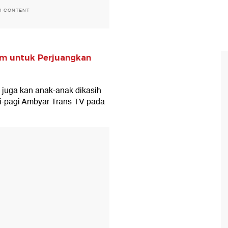
H CONTENT
um untuk Perjuangkan
u juga kan anak-anak dikasih
gi-pagi Ambyar Trans TV pada
T