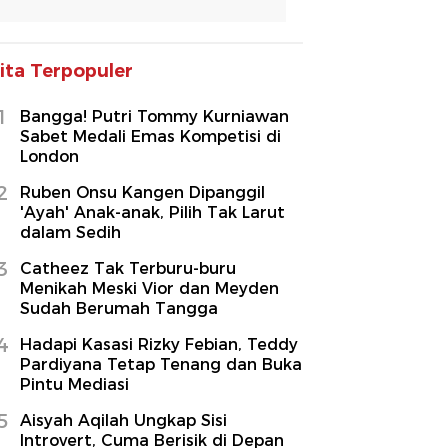
ita Terpopuler
1
Bangga! Putri Tommy Kurniawan
Sabet Medali Emas Kompetisi di
London
2
Ruben Onsu Kangen Dipanggil
'Ayah' Anak-anak, Pilih Tak Larut
dalam Sedih
3
Catheez Tak Terburu-buru
Menikah Meski Vior dan Meyden
Sudah Berumah Tangga
4
Hadapi Kasasi Rizky Febian, Teddy
Pardiyana Tetap Tenang dan Buka
Pintu Mediasi
5
Aisyah Aqilah Ungkap Sisi
Introvert, Cuma Berisik di Depan