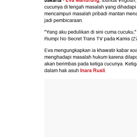
Jakarta
Eva Manurung
-
, ibunda Virgoun
cucunya di tengah masalah yang dihadapi 
mencampuri masalah pribadi mantan menan
jadi pembicaraan.
"Yang aku pedulikan di sini cuma cucuku,
Rumpi No Secret Trans TV pada Kamis (27
Eva mengungkapkan ia khawatir kabar soal
menghadapi masalah hukum karena dilapo
akan berimbas pada ketiga cucunya. Ketig
Inara Rusli
dalam hak asuh
.