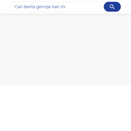
Cancel
Yang sedang ramai dicari
#1
data live draw sgp
#2
kebakaran
#3
prabowo
#4
iran
#5
gempa hari ini
Promoted
Terakhir yang dicari
Loading...