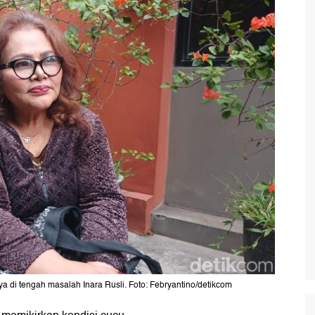
a di tengah masalah Inara Rusli. Foto: Febryantino/detikcom