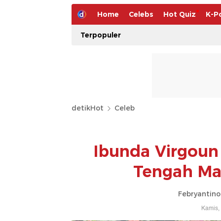
Home
Celebs
Hot Quiz
K-P
Terpopuler
detikHot
Celeb
Ibunda Virgoun
Tengah Mas
Febryantino
Kamis,