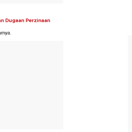
rkan Dugaan Perzinaan
arnya.
T