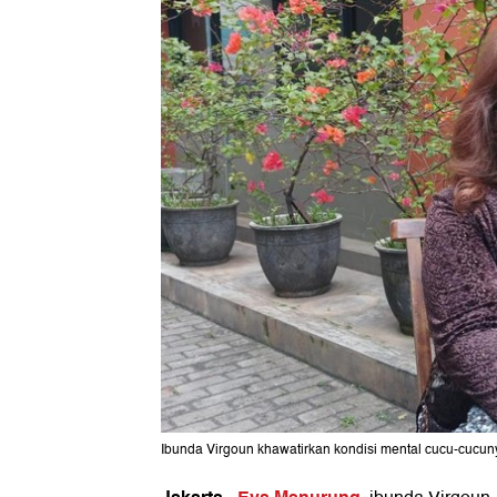
Ibunda Virgoun khawatirkan kondisi mental cucu-cucuny