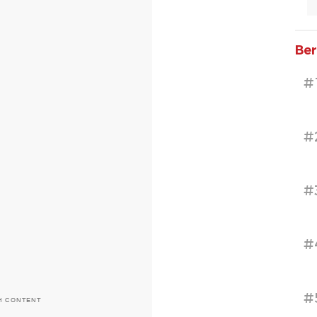
Ber
#
#
#
#
#
H CONTENT