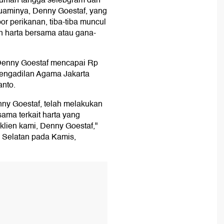
rumah tangga selebgram dan
uaminya, Denny Goestaf, yang
r perikanan, tiba-tiba muncul
n harta bersama atau gana-
 Denny Goestaf mencapai Rp
Pengadilan Agama Jakarta
anto.
enny Goestaf, telah melakukan
ama terkait harta yang
klien kami, Denny Goestaf,"
a Selatan pada Kamis,