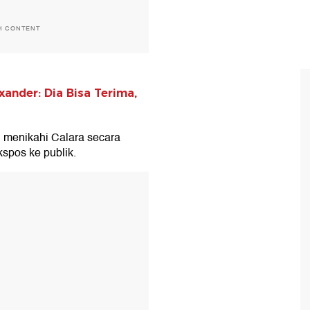
H CONTENT
ander: Dia Bisa Terima,
menikahi Calara secara
kspos ke publik.
T