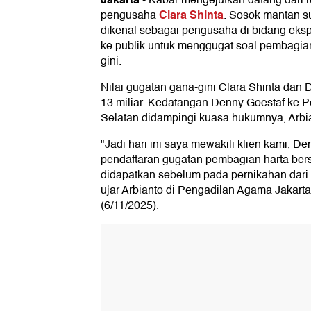
-
Kabar mengejutkan datang dari 
Clara Shinta
pengusaha
. Sosok mantan s
dikenal sebagai pengusaha di bidang ekspo
ke publik untuk menggugat soal pembagia
gini.
Nilai gugatan gana-gini Clara Shinta dan
13 miliar. Kedatangan Denny Goestaf ke 
Selatan didampingi kuasa hukumnya, Arbi
"Jadi hari ini saya mewakili klien kami, D
pendaftaran gugatan pembagian harta bers
didapatkan sebelum pada pernikahan dari 
ujar Arbianto di Pengadilan Agama Jakart
(6/11/2025).