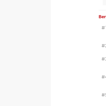
Ber
#
#
#
#
#