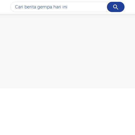
Cancel
Yang sedang ramai dicari
#1
data live draw sgp
#2
k-talk
#3
kebakaran
#4
prabowo
#5
gempa hari ini
Promoted
Terakhir yang dicari
Loading...