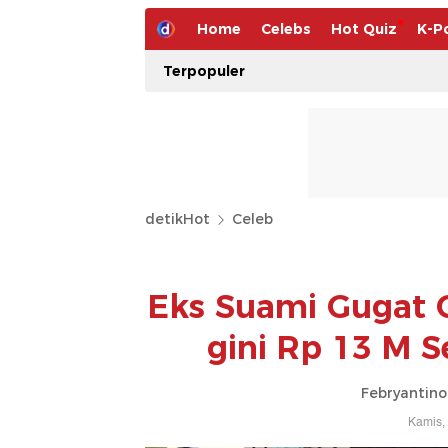
Home
Celebs
Hot Quiz
K-P
Terpopuler
detikHot
Celeb
Eks Suami Gugat C
gini Rp 13 M S
Febryantino
Kamis,