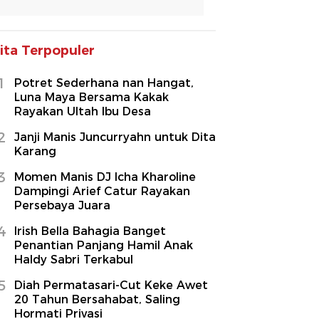
ita Terpopuler
1
Potret Sederhana nan Hangat,
Luna Maya Bersama Kakak
Rayakan Ultah Ibu Desa
2
Janji Manis Juncurryahn untuk Dita
Karang
3
Momen Manis DJ Icha Kharoline
Dampingi Arief Catur Rayakan
Persebaya Juara
4
Irish Bella Bahagia Banget
Penantian Panjang Hamil Anak
Haldy Sabri Terkabul
5
Diah Permatasari-Cut Keke Awet
20 Tahun Bersahabat, Saling
Hormati Privasi