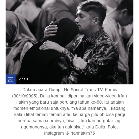
2 / 10
Dalam acara Rumpi: No Secret Trans TV, Kamis
(30/10/2025), Della kembali diperlihatkan video-video Irfan
Hakim yang baru saja berulang tahun ke-50. Itu adalah
momen emosional untuknya. "Ya apa namanya... kadang
kalau lihat teman-teman atau keluarga gitu oh bisa pergi
berdua sama suaminya, bisa..., tuh kan bergetar lagi
ngomongnya, aku tuh gak bisa," kata Della. Foto:
Instagram @irfanhakim75