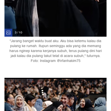
3 / 10
"Jarang banget waktu buat aku. Aku bisa ketemu kalau dia
pulang ke rumah. Itupun seminggu ada yang dia memang
harus nginep karena kerjanya subuh, terus pulang dini hari
jadi kalau dia pulang takut telat di acara subuh," tuturnya.
Foto: Instagram @irfanhakim75