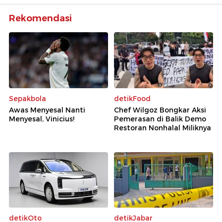
Rekomendasi
Sepakbola
detikFood
Awas Menyesal Nanti
Chef Wilgoz Bongkar Aksi
Menyesal, Vinicius!
Pemerasan di Balik Demo
Restoran Nonhalal Miliknya
detikOto
detikJabar