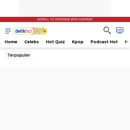
SCROLL TO CONTINUE WITH CONTENT
Home
Celebs
Hot Quiz
Kpop
Podcast Hot
Mu
Terpopuler