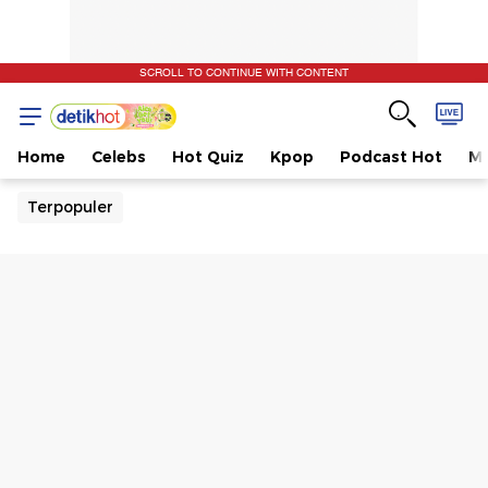
SCROLL TO CONTINUE WITH CONTENT
Home
Celebs
Hot Quiz
Kpop
Podcast Hot
Mu
Terpopuler