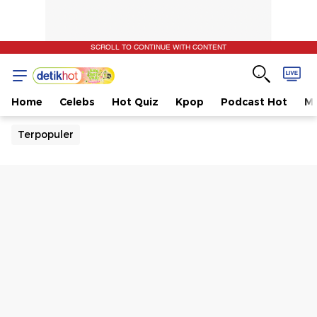
SCROLL TO CONTINUE WITH CONTENT
Home
Celebs
Hot Quiz
Kpop
Podcast Hot
Mu
Terpopuler