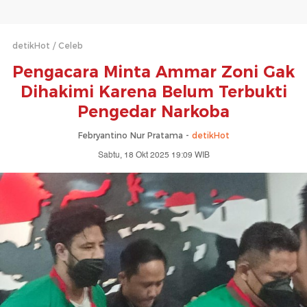
detikHot
Celeb
Pengacara Minta Ammar Zoni Gak
Dihakimi Karena Belum Terbukti
Pengedar Narkoba
Febryantino Nur Pratama -
detikHot
Sabtu, 18 Okt 2025 19:09 WIB