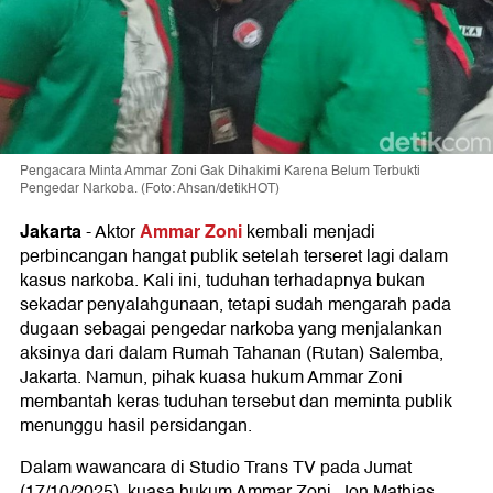
Pengacara Minta Ammar Zoni Gak Dihakimi Karena Belum Terbukti
Pengedar Narkoba. (Foto: Ahsan/detikHOT)
Jakarta
Ammar Zoni
-
Aktor
kembali menjadi
perbincangan hangat publik setelah terseret lagi dalam
kasus narkoba. Kali ini, tuduhan terhadapnya bukan
sekadar penyalahgunaan, tetapi sudah mengarah pada
dugaan sebagai pengedar narkoba yang menjalankan
aksinya dari dalam Rumah Tahanan (Rutan) Salemba,
Jakarta. Namun, pihak kuasa hukum Ammar Zoni
membantah keras tuduhan tersebut dan meminta publik
menunggu hasil persidangan.
Dalam wawancara di Studio Trans TV pada Jumat
(17/10/2025), kuasa hukum Ammar Zoni, Jon Mathias,