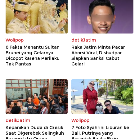
Wolipop
detikJatim
6 Fakta Menantu Sultan
Raka Jatim Minta Pacar
Brunei yang Gelarnya
Aborsi Viral, Disbudpar
Dicopot karena Perilaku
Siapkan Sanksi Cabut
Tak Pantas
Gelar!
detikJatim
Wolipop
Kepanikan Duda di Gresik
7 Foto Syahrini Liburan ke
Saat Digerebek Selingkuh
Bali, Putrinya yang
Bareng Istri Orang
Beranjak Balita Bikin